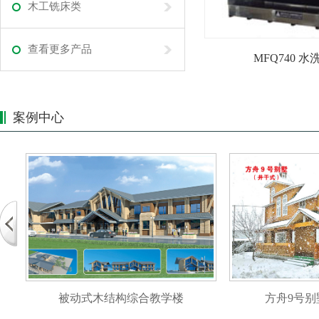
木工铣床类
查看更多产品
MFQ740 
案例中心
被动式木结构综合教学楼
方舟9号