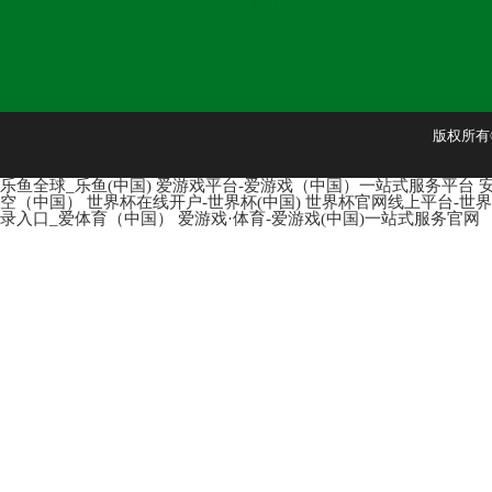
版权所有
乐鱼全球_乐鱼(中国)
爱游戏平台-爱游戏（中国）一站式服务平台
空（中国）
世界杯在线开户-世界杯(中国)
世界杯官网线上平台-世
录入口_爱体育（中国）
爱游戏·体育-爱游戏(中国)一站式服务官网